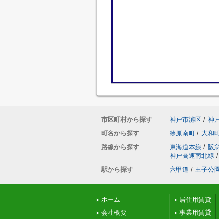
市区町村から探す
神戸市灘区
/
神
町名から探す
篠原南町
/
大和
路線から探す
東海道本線
/
阪
神戸高速南北線
/
駅から探す
六甲道
/
王子公
ホーム
居住用賃貸
会社概要
事業用賃貸