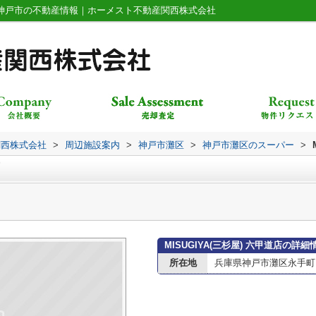
ージ｜神戸市の不動産情報｜ホーメスト不動産関西株式会社
関西株式会社
>
周辺施設案内
>
神戸市灘区
>
神戸市灘区のスーパー
>
MISUGIYA(三杉屋) 六甲道店の詳細
所在地
兵庫県神戸市灘区永手町