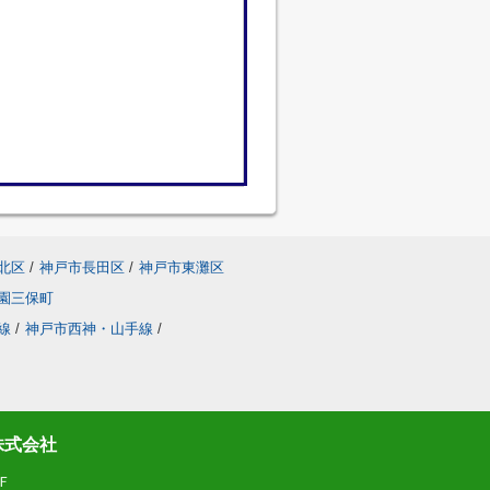
北区
/
神戸市長田区
/
神戸市東灘区
園三保町
線
/
神戸市西神・山手線
/
株式会社
Ｆ