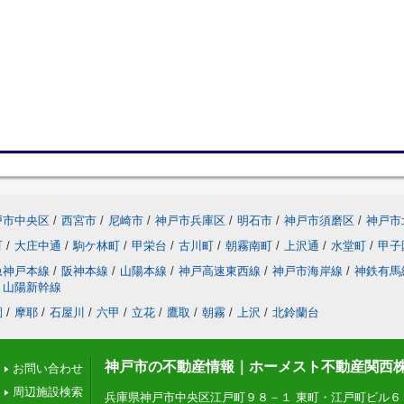
戸市中央区
/
西宮市
/
尼崎市
/
神戸市兵庫区
/
明石市
/
神戸市須磨区
/
神戸市
町
/
大庄中通
/
駒ケ林町
/
甲栄台
/
古川町
/
朝霧南町
/
上沢通
/
水堂町
/
甲子
急神戸本線
/
阪神本線
/
山陽本線
/
神戸高速東西線
/
神戸市海岸線
/
神鉄有馬
山陽新幹線
園
/
摩耶
/
石屋川
/
六甲
/
立花
/
鷹取
/
朝霧
/
上沢
/
北鈴蘭台
神戸市の不動産情報｜ホーメスト不動産関西
お問い合わせ
周辺施設検索
兵庫県神戸市中央区江戸町９８－１ 東町・江戸町ビル６