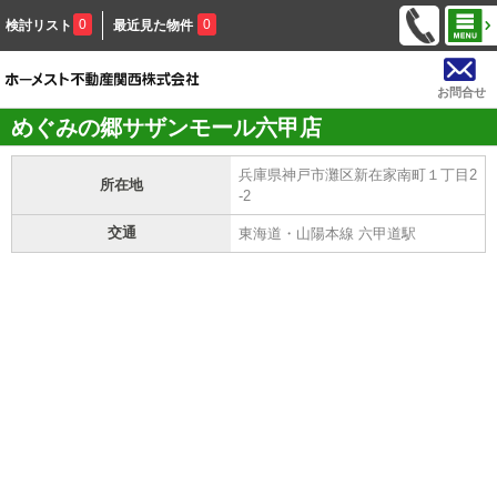
0
0
検討リスト
最近見た物件
お問合せ
めぐみの郷サザンモール六甲店
兵庫県神戸市灘区新在家南町１丁目2
所在地
-2
交通
東海道・山陽本線 六甲道駅