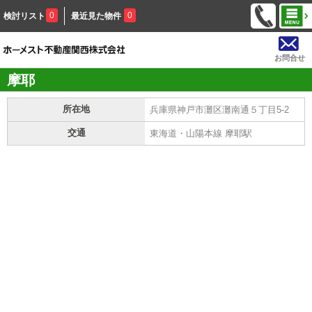
0
0
検討リスト
最近見た物件
お問合せ
摩耶
所在地
兵庫県神戸市灘区灘南通５丁目5-2
交通
東海道・山陽本線 摩耶駅