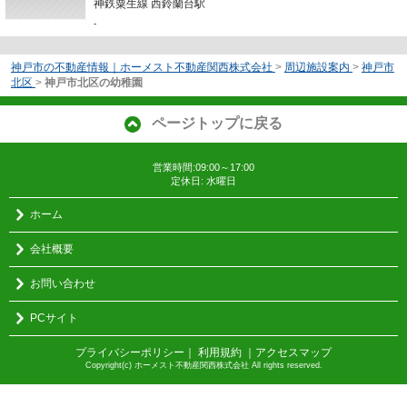
神鉄粟生線 西鈴蘭台駅
-
神戸市の不動産情報｜ホーメスト不動産関西株式会社
>
周辺施設案内
>
神戸市
北区
>
神戸市北区の幼稚園
ページトップに戻る
営業時間:09:00～17:00
定休日: 水曜日
ホーム
会社概要
お問い合わせ
PCサイト
プライバシーポリシー
｜
利用規約
｜
アクセスマップ
Copyright(c) ホーメスト不動産関西株式会社 All rights reserved.