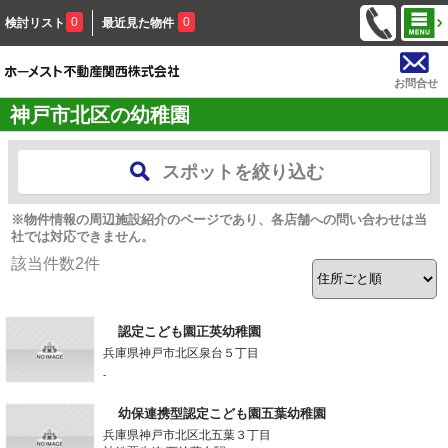
0
0
検討リスト
最近見た物件
お問合せ
神戸市北区の幼稚園
スポットを絞り込む
※物件情報の周辺施設紹介のページであり、各店舗への問い合わせは当
社では対応できません。
該当件数
2
件
認定こども園正英幼稚園
兵庫県神戸市北区泉台５丁目
-
幼保連携型認定こども園五葉幼稚園
兵庫県神戸市北区北五葉３丁目