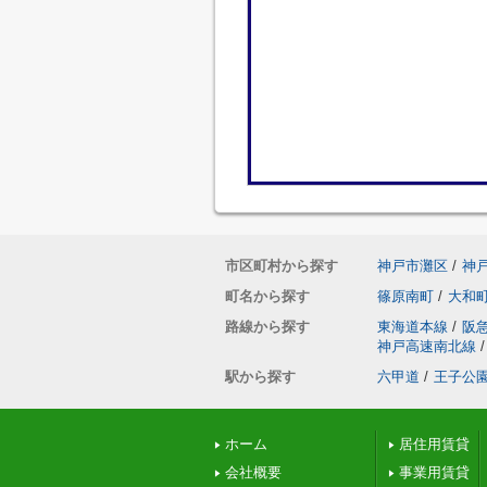
市区町村から探す
神戸市灘区
/
神
町名から探す
篠原南町
/
大和
路線から探す
東海道本線
/
阪
神戸高速南北線
/
駅から探す
六甲道
/
王子公
ホーム
居住用賃貸
会社概要
事業用賃貸