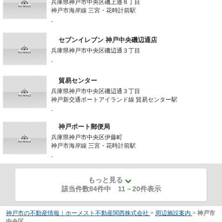
兵庫県神戸市中央区磯上通８丁目
神戸市海岸線 三宮・花時計前駅
-
セブンイレブン 神戸中央磯辺通店
兵庫県神戸市中央区磯辺通３丁目
-
貿易センター
兵庫県神戸市中央区磯辺通３丁目
神戸新交通ポートアイランド線 貿易センター駅
-
神戸ポート郵便局
兵庫県神戸市中央区伊藤町
神戸市海岸線 三宮・花時計前駅
-
もっと見る
該当件数84件中
11
－
20
件表示
神戸市の不動産情報｜ホーメスト不動産関西株式会社
>
周辺施設案内
>
神戸市
中央区