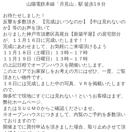
山陽電鉄本線「月見山」駅 徒歩1８分
お待たせしました！
反響を多数頂き、【完成はいつなのか】【中は見れないの
か】等のお声を頂いて
おりました神戸市須磨区高尾台【新築平屋】の居宅部分
が、１１月１６日に完成いたします！！
完成にあわせまして、お気軽にご来場頂けるよう
１１月１８日（土曜日）１３時～１７時
１１月１９日（日曜日）１３時～１７時
の上記日程でオープンハウスを開催いたします。
このエリアでお家探しをお考えの方にはぜひ、一度、ご覧
頂きたい物件です。
１６日には完成しました中の写真、ＶＲを掲載いたします
ので、
御多忙で現地にすぐには見れない！というお客様はまず、
弊社ホームページ、
またはＳＵＵＭＯからご確認くださいませ。
※オープンハウスにつきまして、内覧のご予約を多数頂い
ておりますので
開催までに買付申込を頂きました場合、取り止めさせて頂