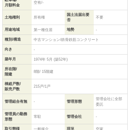
空有/-
月額料金
国土法届出要
土地権利
所有権
不要
否
用途地域
地勢
第一種住居
-
種別/構造
中古マンション/鉄骨鉄筋コンクリート
向き
-
築年月
1974年 5月 (築52年)
所在階/
8階/ 15階建
階建
棟総戸数/
215戸/1戸
販売戸数
管理会社に全部
管理組合有無
-
管理形態
委託
管理員の勤務
常駐
管理会社
-
形態
取引態様
現況
一般媒介
空家