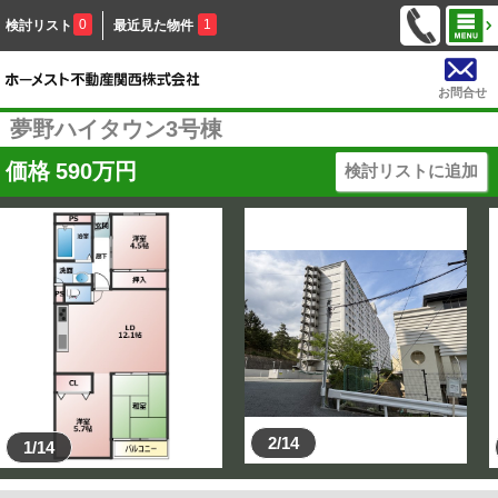
0
1
検討リスト
最近見た物件
お問合せ
夢野ハイタウン3号棟
価格
590
万円
検討リストに追加
2/14
1/14