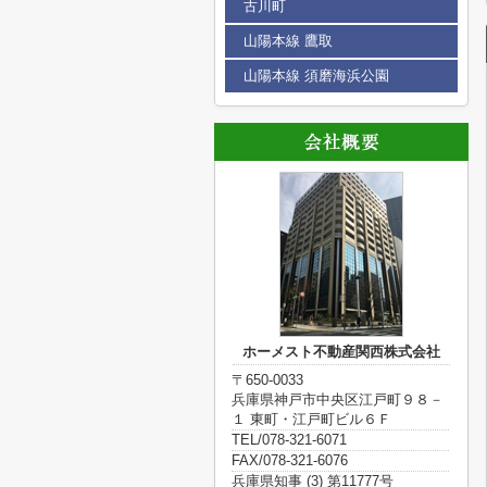
古川町
山陽本線 鷹取
山陽本線 須磨海浜公園
ホーメスト不動産関西株式会社
〒650-0033
兵庫県神戸市中央区江戸町９８－
１ 東町・江戸町ビル６Ｆ
TEL/078-321-6071
FAX/078-321-6076
兵庫県知事 (3) 第11777号