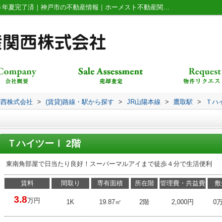
ＴハイツーⅠ203｜外壁塗装、屋上防水２６年夏完了済｜神戸市の不動産情報｜ホーメスト不動産関西株式会社
関西株式会社
>
(賃貸)路線・駅から探す
>
JR山陽本線
>
鷹取駅
>
Ｔハ
ＴハイツーⅠ 2階
東南角部屋で日当たり良好！スーパーマルアイまで徒歩４分で生活便利
賃料
間取り
専有面積
所在階
管理費・共益費
敷
3.8
万円
1K
19.87㎡
2階
2,000円
0