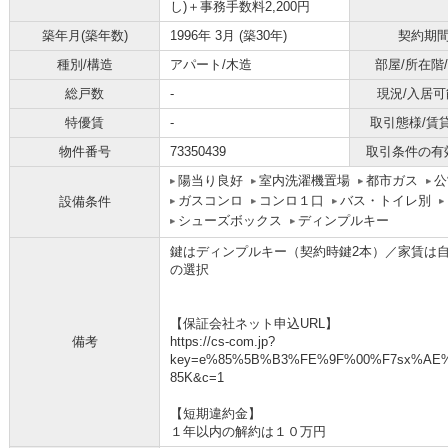
し)＋事務手数料2,200円
築年月(築年数)
1996年 3月 (築30年)
契約期
種別/構造
アパート/木造
部屋/所在階
総戸数
-
現況/入居可
特優賃
-
取引態様/賃
物件番号
73350439
取引条件の有
陽当り良好
室内洗濯機置場
都市ガス
公
ガスコンロ
コンロ１口
バス・トイレ別
設備条件
シューズボックス
ディンプルキー
鍵はディンプルキー（契約時鍵2本）／家賃は自動
の選択
【保証会社ネット申込URL】
備考
https://cs-com.jp?
key=e%85%5B%B3%FE%9F%00%F7sx%AE
85K&c=1
【短期違約金】
１年以内の解約は１０万円