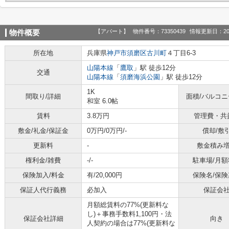
【アパート】
物件番号：73350439
情報更新日：20
物件概要
所在地
兵庫県
神戸市須磨区
古川町
４丁目6-3
山陽本線
「
鷹取
」駅 徒歩12分
交通
山陽本線
「
須磨海浜公園
」駅 徒歩12分
1K
間取り/詳細
面積/バルコ
和室 6.0帖
賃料
3.8万円
管理費・共
敷金/礼金/保証金
0万円/0万円/-
償却/敷
更新料
-
敷金積み
権利金/雑費
-/-
駐車場/月額
保険加入/料金
有/20,000円
保険名/保険
保証人代行義務
必加入
保証会
月額総賃料の77%(更新料な
し)＋事務手数料1,100円・法
保証会社詳細
向き
人契約の場合は77%(更新料な