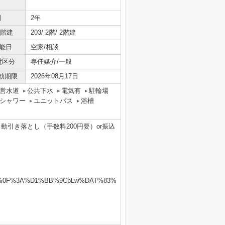
間
2年
/階建
203/ 2階/ 2階建
能日
空家/相談
貸区分
専任媒介/一般
効期限
2026年08月17日
営水道
公共下水
電気有
駐輪場
シャワー
ユニットバス
浴槽
引き落とし（手数料200円要）or振込
%0F%3A%D1%BB%9CpLw%DAT%83%