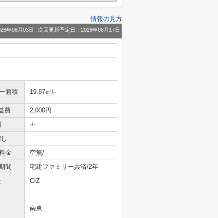
情報の見方
26年08月03日
次回更新予定日：2026年08月17日
ニー面積
19.87㎡/-
益費
2,000円
引
-/-
増し
-
料金
空無/-
期間
宅建ファミリー共済/2年
社
CIZ
南東