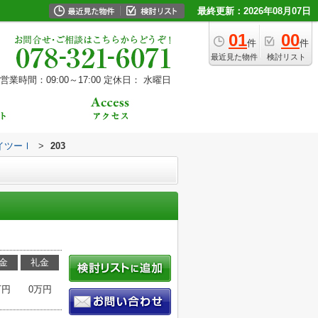
最終更新：2026年08月07日
01
00
件
件
最近見た物件
検討リスト
営業時間：09:00～17:00
定休日： 水曜日
イツーⅠ
>
203
金
礼金
万円
0万円