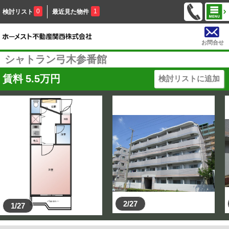
0
1
検討リスト
最近見た物件
お問合せ
シャトラン弓木参番館
賃料
5.5
万円
検討リストに追加
2/27
1/27