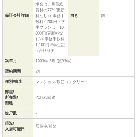
場合は、月額総
賃料の77%(更新
保証会社詳細
向き
料なし)＋事務手
南
数料2,200円・学
生プランは、10,
000円(更新料な
し)＋事務手数料
1,100円※学生証
or合格証要
築年月
1993年 3月 (築33年)
契約期間
2年
種別/構造
マンション/鉄筋コンクリート
部屋/
所在階/
-/1階/5階建
階建
総戸数
-
現況/
居住中/相談
入居可能日