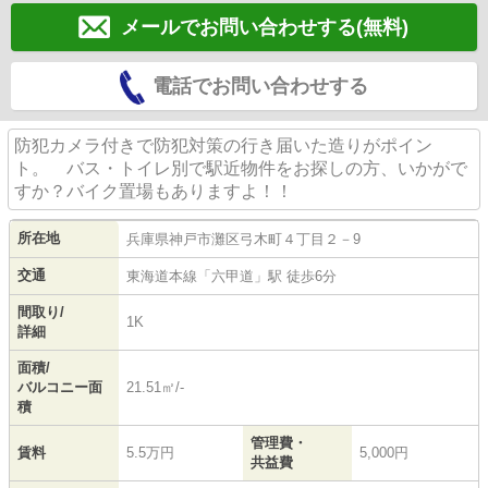
メールでお問い合わせする(無料)
電話でお問い合わせする
防犯カメラ付きで防犯対策の行き届いた造りがポイン
ト。 バス・トイレ別で駅近物件をお探しの方、いかがで
すか？バイク置場もありますよ！！
所在地
兵庫県
神戸市灘区
弓木町
４丁目２－9
交通
東海道本線
「
六甲道
」駅 徒歩6分
間取り/
1K
詳細
面積/
バルコニー面
21.51㎡/-
積
管理費・
賃料
5.5万円
5,000円
共益費