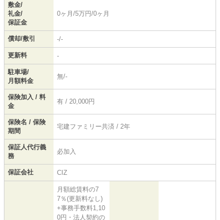
敷金/
礼金/
0ヶ月/5万円/0ヶ月
保証金
償却/敷引
-/-
更新料
-
駐車場/
無/-
月額料金
保険加入 / 料
有 / 20,000円
金
保険名 / 保険
宅建ファミリー共済 / 2年
期間
保証人代行義
必加入
務
保証会社
CIZ
月額総賃料の7
7％(更新料なし)
+事務手数料1,10
0円・法人契約の