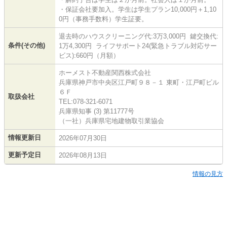
・保証会社要加入。学生は学生プラン10,000円＋1,10
0円（事務手数料）学生証要。
退去時のハウスクリーニング代:3万3,000円 鍵交換代:
条件(その他)
1万4,300円 ライフサポート24(緊急トラブル対応サー
ビス):660円（月額）
ホーメスト不動産関西株式会社
兵庫県神戸市中央区江戸町９８－１ 東町・江戸町ビル
６Ｆ
取扱会社
TEL:078-321-6071
兵庫県知事 (3) 第11777号
（一社）兵庫県宅地建物取引業協会
情報更新日
2026年07月30日
更新予定日
2026年08月13日
情報の見方