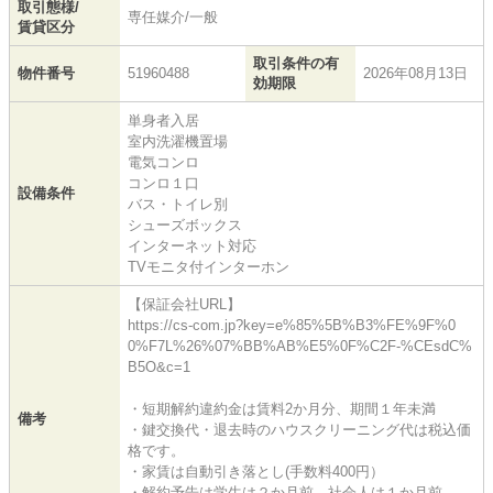
取引態様/
専任媒介/一般
賃貸区分
取引条件の有
物件番号
51960488
2026年08月13日
効期限
単身者入居
室内洗濯機置場
電気コンロ
コンロ１口
設備条件
バス・トイレ別
シューズボックス
インターネット対応
TVモニタ付インターホン
【保証会社URL】
https://cs-com.jp?key=e%85%5B%B3%FE%9F%0
0%F7L%26%07%BB%AB%E5%0F%C2F-%CEsdC%
B5O&c=1
・短期解約違約金は賃料2か月分、期間１年未満
備考
・鍵交換代・退去時のハウスクリーニング代は税込価
格です。
・家賃は自動引き落とし(手数料400円）
・解約予告は学生は２か月前。社会人は１か月前。