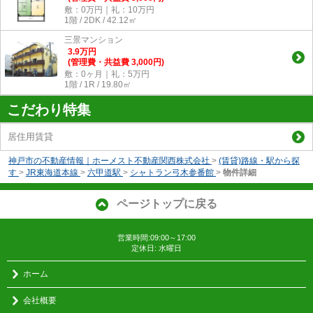
敷：0万円｜礼：10万円
1階 / 2DK / 42.12㎡
三景マンション
3.9
万
円
(管理費・共益費 3,000円)
敷：0ヶ月｜礼：5万円
1階 / 1R / 19.80㎡
こだわり特集
居住用賃貸
神戸市の不動産情報｜ホーメスト不動産関西株式会社
>
(賃貸)路線・駅から探
す
>
JR東海道本線
>
六甲道駅
>
シャトラン弓木参番館
>
物件詳細
ページトップに戻る
営業時間:09:00～17:00
定休日: 水曜日
ホーム
会社概要