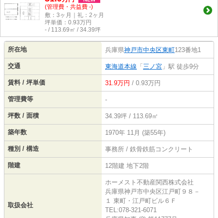
(管理費・共益費 -)
敷：3ヶ月｜礼：2ヶ月
坪単価：
0.93
万円
- / 113.69㎡ / 34.39坪
所在地
兵庫県
神戸市中央区
東町
123番地1
交通
東海道本線
「
三ノ宮
」駅 徒歩9分
賃料 / 坪単価
31.9万円
/ 0.93万円
管理費等
-
坪数 / 面積
34.39坪 / 113.69㎡
築年数
1970年 11月 (築55年)
種別 / 構造
事務所 / 鉄骨鉄筋コンクリート
階建
12階建 地下2階
ホーメスト不動産関西株式会社
兵庫県神戸市中央区江戸町９８－
１ 東町・江戸町ビル６Ｆ
取扱会社
TEL:078-321-6071