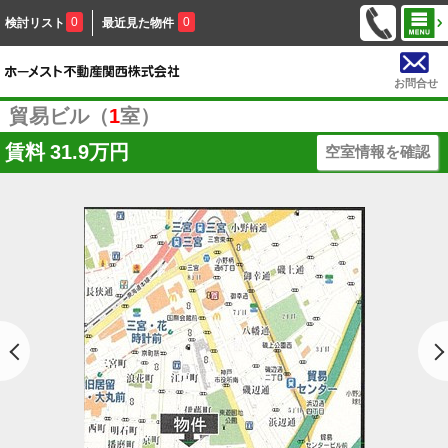
0
0
検討リスト
最近見た物件
お問合せ
貿易ビル（
1
室）
賃料
31.9万円
空室情報を確認