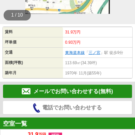
1 / 10
賃料
31.9万円
坪単価
0.93万円
交通
東海道本線
「
三ノ宮
」駅 徒歩9分
面積(坪数)
113.69㎡(34.39坪)
築年月
1970年 11月(築55年)
メールでお問い合わせする(無料)
電話でお問い合わせする
空室一覧
31.9
万
円
NEW