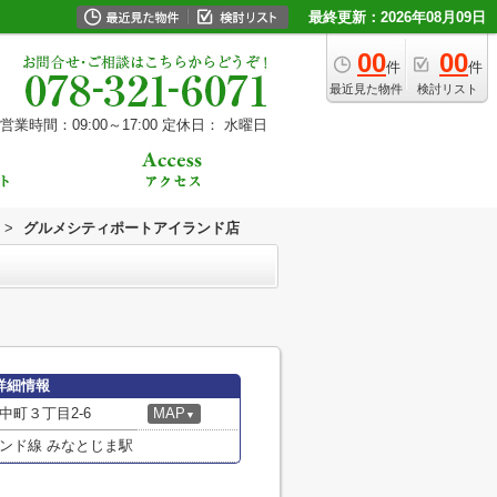
最終更新：2026年08月09日
00
00
件
件
最近見た物件
検討リスト
営業時間：09:00～17:00
定休日： 水曜日
>
グルメシティポートアイランド店
詳細情報
町３丁目2-6
MAP
▼
ンド線 みなとじま駅