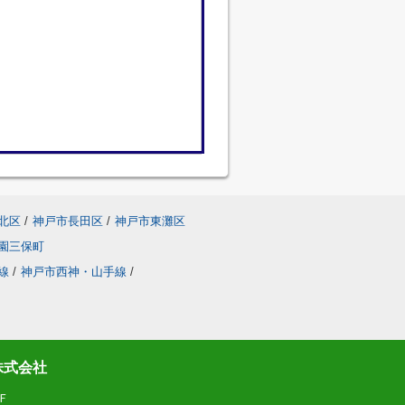
北区
/
神戸市長田区
/
神戸市東灘区
園三保町
線
/
神戸市西神・山手線
/
株式会社
Ｆ