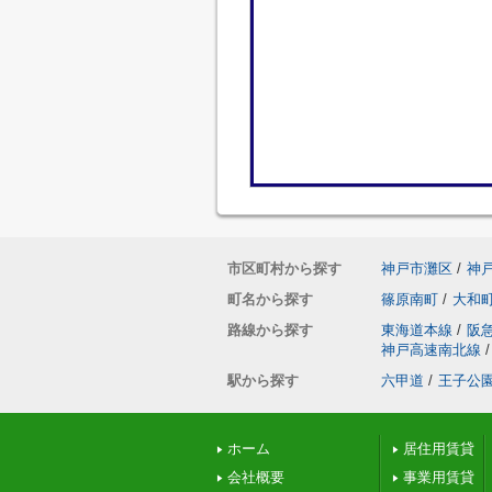
市区町村から探す
神戸市灘区
/
神
町名から探す
篠原南町
/
大和
路線から探す
東海道本線
/
阪
神戸高速南北線
/
駅から探す
六甲道
/
王子公
ホーム
居住用賃貸
会社概要
事業用賃貸