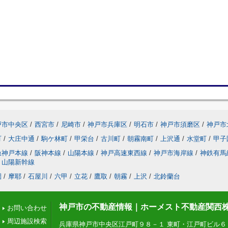
戸市中央区
/
西宮市
/
尼崎市
/
神戸市兵庫区
/
明石市
/
神戸市須磨区
/
神戸市
町
/
大庄中通
/
駒ケ林町
/
甲栄台
/
古川町
/
朝霧南町
/
上沢通
/
水堂町
/
甲子
急神戸本線
/
阪神本線
/
山陽本線
/
神戸高速東西線
/
神戸市海岸線
/
神鉄有馬
山陽新幹線
園
/
摩耶
/
石屋川
/
六甲
/
立花
/
鷹取
/
朝霧
/
上沢
/
北鈴蘭台
神戸市の不動産情報｜ホーメスト不動産関西
お問い合わせ
周辺施設検索
兵庫県神戸市中央区江戸町９８－１ 東町・江戸町ビル６