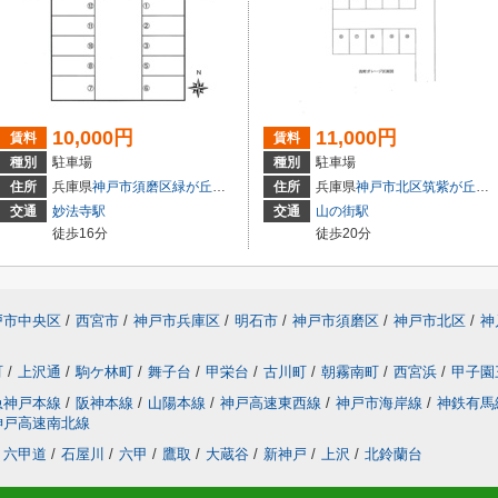
10,000円
11,000円
賃料
賃料
種別
駐車場
種別
駐車場
１－８
住所
兵庫県
神戸市須磨区
緑が丘
２丁目885-58(地番)
住所
兵庫県
神戸市北区
筑紫が丘
２丁
交通
妙法寺駅
交通
山の街駅
徒歩16分
徒歩20分
戸市中央区
/
西宮市
/
神戸市兵庫区
/
明石市
/
神戸市須磨区
/
神戸市北区
/
神
町
/
上沢通
/
駒ケ林町
/
舞子台
/
甲栄台
/
古川町
/
朝霧南町
/
西宮浜
/
甲子園
急神戸本線
/
阪神本線
/
山陽本線
/
神戸高速東西線
/
神戸市海岸線
/
神鉄有馬
神戸高速南北線
六甲道
/
石屋川
/
六甲
/
鷹取
/
大蔵谷
/
新神戸
/
上沢
/
北鈴蘭台