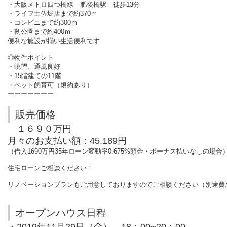
・大阪メトロ四つ橋線 肥後橋駅 徒歩13分
・ライフ土佐堀店まで約370ｍ
・コンビニまで約300ｍ
・靭公園まで約400ｍ
便利な施設が揃い生活便利です
◎物件ポイント
・眺望、通風良好
・15階建ての11階
・ペット飼育可（規約あり）
ーーーーーーー
販売価格
１６９０万円
月々のお支払い額：
45,189円
（借入1690万円35年ローン変動率0.675%頭金・ボーナス払いなしの場合
住宅ローンご相談ください！
リノベーションプランもご用意しておりますのでご相談ください（別途費
オープンハウス日程
・2019年11月29日（金） 18：00~20：00