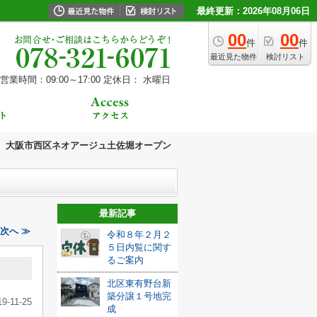
最終更新：2026年08月06日
00
00
件
件
最近見た物件
検討リスト
営業時間：09:00～17:00
定休日： 水曜日
大阪市西区ネオアージュ土佐堀オープン
最新記事
次へ ≫
令和８年２月２
５日内覧に関す
るご案内
北区東有野台新
築分譲１号地完
19-11-25
成