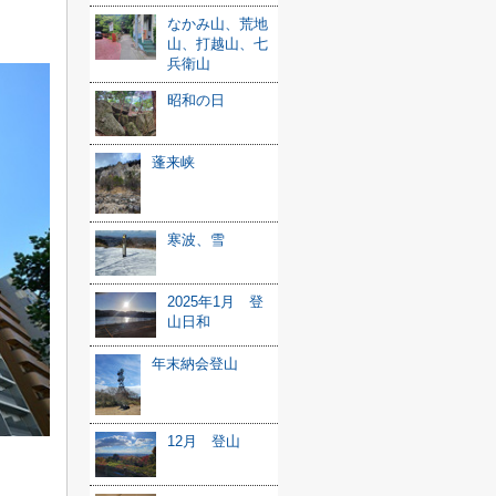
なかみ山、荒地
山、打越山、七
兵衛山
昭和の日
蓬来峡
寒波、雪
2025年1月 登
山日和
年末納会登山
12月 登山