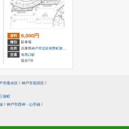
6,000円
賃料
種別
駐車場
目11-15
住所
兵庫県
神戸市北区
有野町唐櫃
ヲンドロ3401-11
交通
有馬口駅
徒歩7分
戸市垂水区
/
神戸市長田区
/
三保町
線
/
神戸市西神・山手線
/