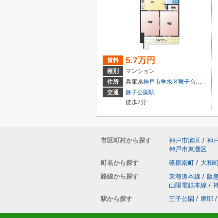
5.7万円
賃料
種別
マンション
住所
兵庫県
神戸市垂水区
舞子台
１丁目
交通
舞子公園駅
徒歩2分
市区町村から探す
神戸市灘区
/
神
神戸市東灘区
町名から探す
篠原南町
/
大和
路線から探す
東海道本線
/
阪
山陽電鉄本線
/
駅から探す
王子公園
/
摩耶
/