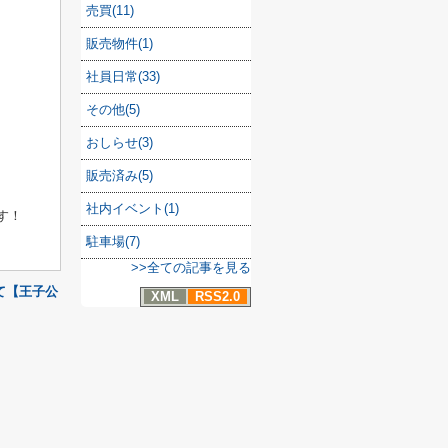
売買(11)
販売物件(1)
社員日常(33)
その他(5)
おしらせ(3)
販売済み(5)
社内イベント(1)
す！
駐車場(7)
>>全ての記事を見る
て【王子公
XML
RSS2.0