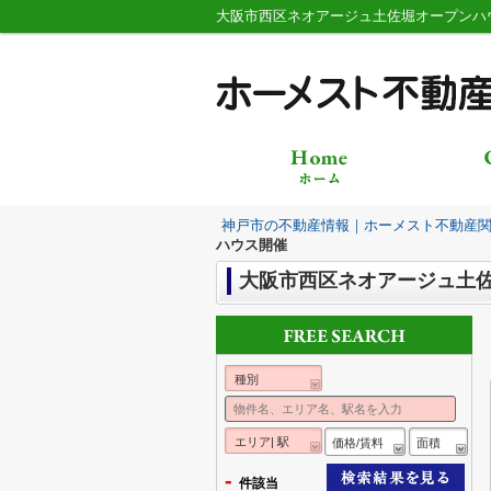
大阪市西区ネオアージュ土佐堀オープンハ
神戸市の不動産情報｜ホーメスト不動産
ハウス開催
大阪市西区ネオアージュ土
種別
エリア| 駅
価格/賃料
面積
-
件該当