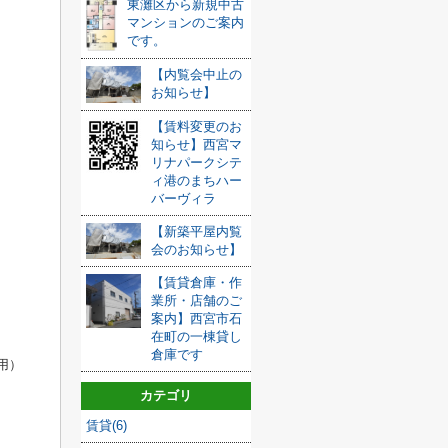
東灘区から新規中古
マンションのご案内
です。
【内覧会中止の
お知らせ】
【賃料変更のお
知らせ】西宮マ
リナパークシテ
ィ港のまちハー
バーヴィラ
【新築平屋内覧
会のお知らせ】
【賃貸倉庫・作
）
業所・店舗のご
案内】西宮市石
在町の一棟貸し
倉庫です
用）
カテゴリ
賃貸(6)