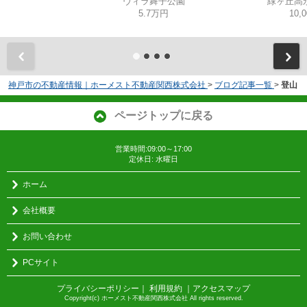
ヴィラ舞子公園
緑ヶ丘高
5.7万円
10,
神戸市の不動産情報｜ホーメスト不動産関西株式会社
>
ブログ記事一覧
>
登山
ページトップに戻る
営業時間:09:00～17:00
定休日: 水曜日
ホーム
会社概要
お問い合わせ
PCサイト
プライバシーポリシー
｜
利用規約
｜
アクセスマップ
Copyright(c) ホーメスト不動産関西株式会社 All rights reserved.