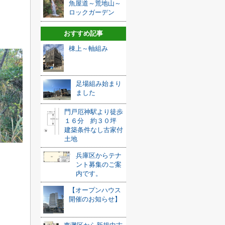
魚屋道～荒地山～
ロックガーデン
おすすめ記事
棟上～軸組み
足場組み始まり
ました
門戸厄神駅より徒歩
１６分 約３０坪
建築条件なし古家付
土地
兵庫区からテナ
ント募集のご案
内です。
【オープンハウス
開催のお知らせ】