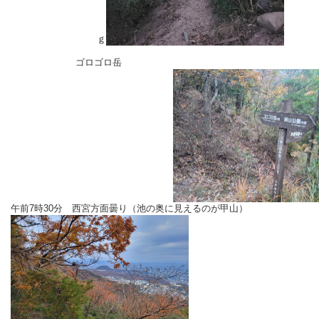
ｇ
ゴロゴロ岳
午前7時30分 西宮方面曇り（池の奥に見えるのが甲山）