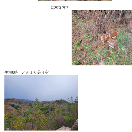
鷲林寺方面
午前8時 どんより曇り空