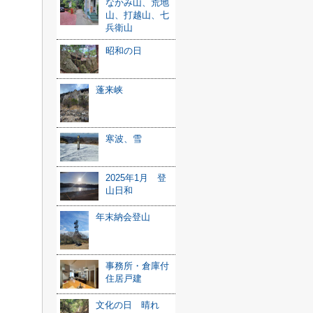
なかみ山、荒地
山、打越山、七
兵衛山
昭和の日
蓬来峡
寒波、雪
2025年1月 登
山日和
年末納会登山
事務所・倉庫付
住居戸建
文化の日 晴れ