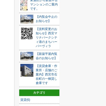
東灘区から新規中古
マンションのご案内
です。
【内覧会中止の
お知らせ】
【賃料変更のお
知らせ】西宮マ
リナパークシテ
ィ港のまちハー
バーヴィラ
【新築平屋内覧
会のお知らせ】
【賃貸倉庫・作
業所・店舗のご
案内】西宮市石
在町の一棟貸し
倉庫です
カテゴリ
賃貸(6)