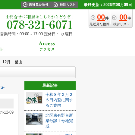
最終更新：2026年08月09日
00
00
件
件
最近見た物件
検討リスト
営業時間：09:00～17:00
定休日： 水曜日
12月 登山
最新記事
 ≫
令和８年２月２
５日内覧に関す
るご案内
24-12-09
北区東有野台新
築分譲１号地完
成