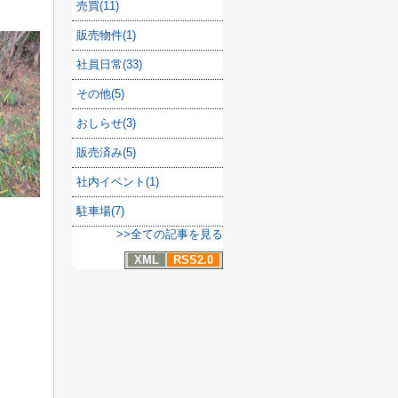
売買(11)
販売物件(1)
社員日常(33)
その他(5)
おしらせ(3)
販売済み(5)
社内イベント(1)
駐車場(7)
>>全ての記事を見る
XML
RSS2.0