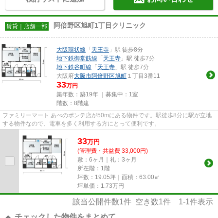
阿倍野区旭町1丁目クリニック
賃貸｜店舗一部
大阪環状線
「
天王寺
」駅 徒歩8分
地下鉄御堂筋線
「
天王寺
」駅 徒歩7分
地下鉄谷町線
「
天王寺
」駅 徒歩7分
大阪府
大阪市阿倍野区
旭町
１丁目3番11
33
万円
築年数：築19年 ｜募集中：
1室
階数：8階建
ファミリーマート あべのポンテ店が50mにある物件です。駅徒歩8分に駅が立地
する物件なので、電車を多く利用する方にとって便利です。
33
万
円
(管理費・共益費 33,000円)
敷：6ヶ月｜礼：3ヶ月
所在階：1階
坪数：19.05坪｜面積：63.00㎡
坪単価：
1.73
万円
該当公開件数
1
件 空き数
1
件
1-1
件表示
チェックした物件をまとめて